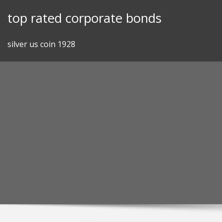
Skip
top rated corporate bonds
to
content
silver us coin 1928